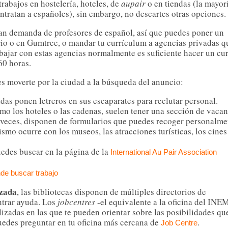
abajos en hostelería, hoteles, de
aupair
o en tiendas (la mayor
ntratan a españoles), sin embargo, no descartes otras opciones.
an demanda de profesores de español, así que puedes poner un
rrio o en Gumtree, o mandar tu currículum a agencias privadas q
abajar con estas agencias normalmente es suficiente hacer un cu
60 horas.
 es moverte por la ciudad a la búsqueda del anuncio:
das ponen letreros en sus escaparates para reclutar personal.
o los hoteles o las cadenas, suelen tener una sección de vacan
 veces, disponen de formularios que puedes recoger personalme
smo ocurre con los museos, las atracciones turísticas, los cines
uedes buscar en la página de la
International Au Pair Association
de buscar trabajo
izada
, las bibliotecas disponen de múltiples directorios de
ntrar ayuda. Los
jobcentres
-el equivalente a la oficina del INE
lizadas en las que te pueden orientar sobre las posibilidades qu
uedes preguntar en tu oficina más cercana de
.
Job Centre