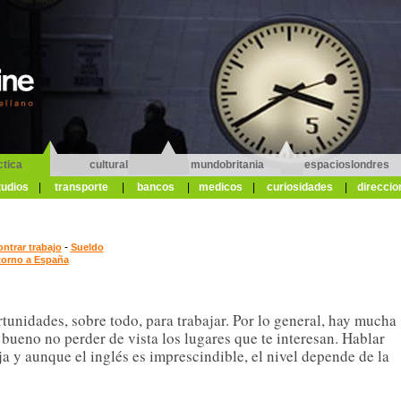
ctica
cultural
mundobritania
espacioslondres
tudios
|
transporte
|
bancos
|
medicos
|
curiosidades
|
direccio
-
trar trabajo
Sueldo
torno a España
tunidades, sobre todo, para trabajar. Por lo general, hay mucha
 bueno no perder de vista los lugares que te interesan. Hablar
a y aunque el inglés es imprescindible, el nivel depende de la