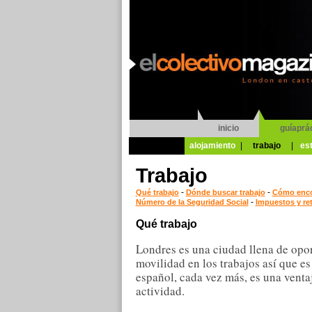
inicio
guíaprá
alojamiento
|
trabajo
|
es
Trabajo
-
-
Qué trabajo
Dónde buscar trabajo
Cómo encon
-
Número de la Seguridad Social
Impuestos y re
Qué trabajo
Londres es una ciudad llena de opor
movilidad en los trabajos así que es
español, cada vez más, es una ventaj
actividad.