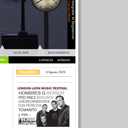
en la web
bareslondres
nes
contacto
enlaces
6 Agosto 2026