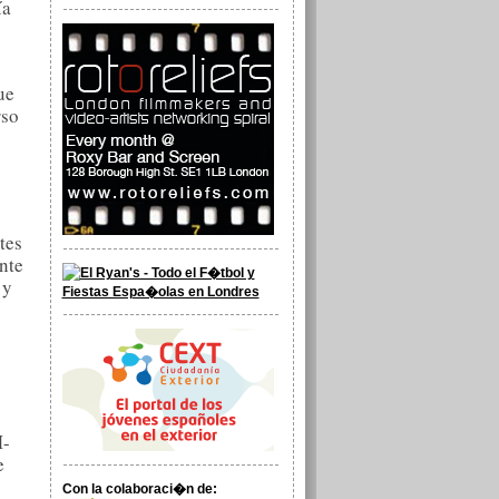
ía
ue
rso
tes
nte
 y
M-
e
Con la colaboraci�n de: